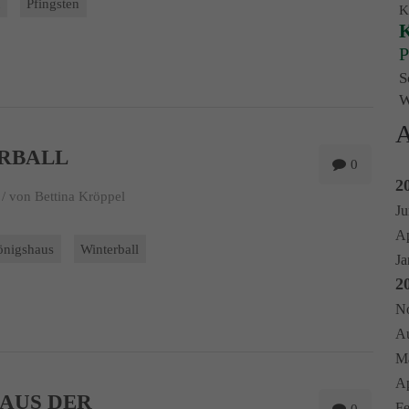
t
Pfingsten
K
K
P
S
W
A
RBALL
0
2
/
von Bettina Kröppel
Ju
Ap
önigshaus
Winterball
Ja
2
No
Au
Ma
Ap
 AUS DER
Fe