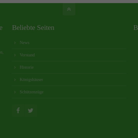
e
Beliebte Seiten
B
News
on,
Vorstand
Historie
Königshäuser
Schützenzüge