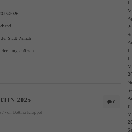
Ju
Ma
2025/2026
Ap
owband
2
Se
der Stadt Willich
Au
Ju
d der Jungschützen
Ju
Ma
2
No
Se
Au
RTIN 2025
0
Ju
 /
von Bettina Kröppel
Mä
2
Se