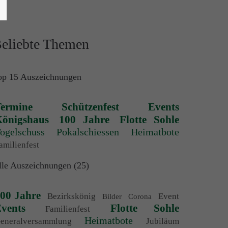
eliebte Themen
op 15 Auszeichnungen
ermine
Schützenfest
Events
önigshaus
100 Jahre
Flotte Sohle
ogelschuss
Pokalschiessen
Heimatbote
amilienfest
lle Auszeichnungen (25)
00 Jahre
Bezirkskönig
Event
Bilder
Corona
vents
Flotte Sohle
Familienfest
Heimatbote
eneralversammlung
Jubiläum