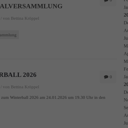
0
RALVERSAMMLUNG
Ja
2
/
von Bettina Kröppel
De
Au
sammlung
Ju
Ma
Ap
Mä
Fe
RBALL 2026
Ja
0
2
/
von Bettina Kröppel
De
n zum Winterball 2026 am 24.01.2026 um 19.30 Uhr in den
No
Se
Au
Ju