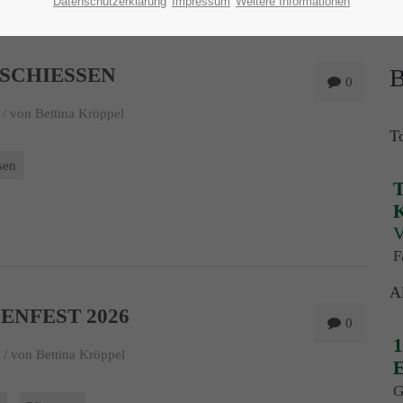
Datenschutzerklärung
Impressum
Weitere Informationen
SCHIESSEN
B
0
 /
von Bettina Kröppel
T
sen
T
K
V
F
A
ENFEST 2026
0
1
 /
von Bettina Kröppel
E
G