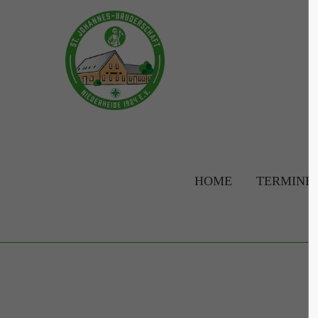
Login
Supp
Benutzername
Lorem ip
2
Passwort
HOME
TERMINE
Anmelden
We offer 
Mon - F
Register
|
Lost your password?