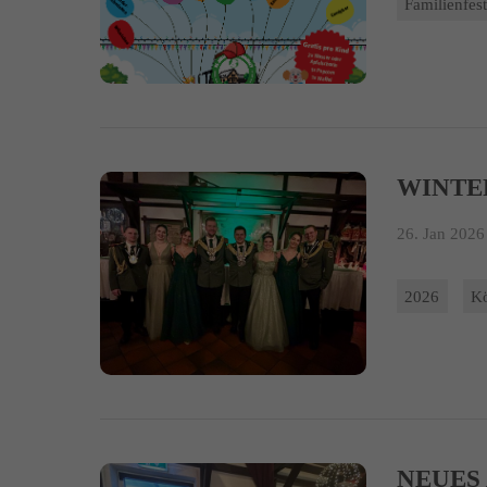
Familienfes
WINTE
26. Jan 2026 
2026
K
NEUES