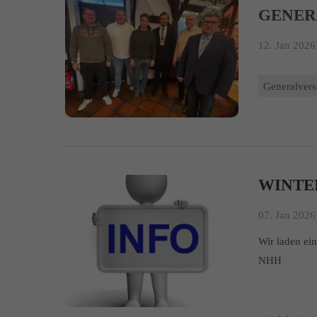
GENE
12. Jan 2026 
Generalver
WINTE
07. Jan 2026 
Wir laden ei
NHH