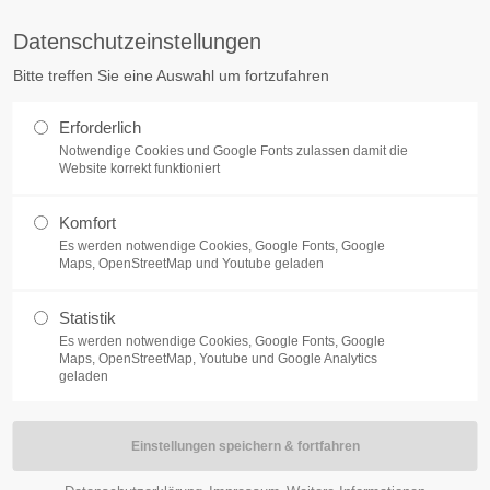
Datenschutzeinstellungen
ort
Get in touch
Bitte treffen Sie eine Auswahl um fortzufahren
sum dolor sit amet:
Cybersteel Inc.
Erforderlich
376-293 City Road, Suite 600
Notwendige Cookies und Google Fonts zulassen damit die
San Francisco, CA 94102
Website korrekt funktioniert
4h
Komfort
Have any questions?
/ 365days
Es werden notwendige Cookies, Google Fonts, Google
+44 1234 567 890
Maps, OpenStreetMap und Youtube geladen
NEWS
BRUDERSCHAFT
SCHÜTZEN HELFE
Drop us a line
Statistik
info@yourdomain.com
Es werden notwendige Cookies, Google Fonts, Google
support for our customers
Maps, OpenStreetMap, Youtube und Google Analytics
ri 8:00am - 5:00pm
(GMT +1)
geladen