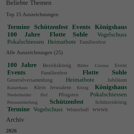
Beliebte Themen
Top 15 Auszeichnungen
Termine
Schützenfest
Events
Königshaus
100 Jahre
Flotte Sohle
Vogelschuss
Pokalschiessen
Heimatbote
Familienfest
Alle Auszeichnungen (25)
100 Jahre
Bezirkskönig
Event
Bilder
Corona
Events
Flotte Sohle
Familienfest
Heimatbote
Generalversammlung
Jubiläum
Königshaus
Klein Jerusalem
Kaiserhaus
König
Pokalschiessen
Pfingsten
Niederheider Hof
Schützenfest
Schützenkönig
Pressemitteilung
Termine
Vogelschuss
Winterball
WWWK
Archiv
2026