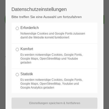
Datenschutzeinstellungen
Login
Bitte treffen Sie eine Auswahl um fortzufahren
Benutzername
Erforderlich
Notwendige Cookies und Google Fonts zulassen
damit die Website korrekt funktioniert
Passwort
Komfort
Aktuelle News & Bilder
Es werden notwendige Cookies, Google Fonts,
Google Maps, OpenStreetMap und Youtube
geladen
Anmelden
Statistik
Es werden notwendige Cookies, Google Fonts,
Google Maps, OpenStreetMap, Youtube und
Google Analytics geladen
Register
|
Lost your password?
Support