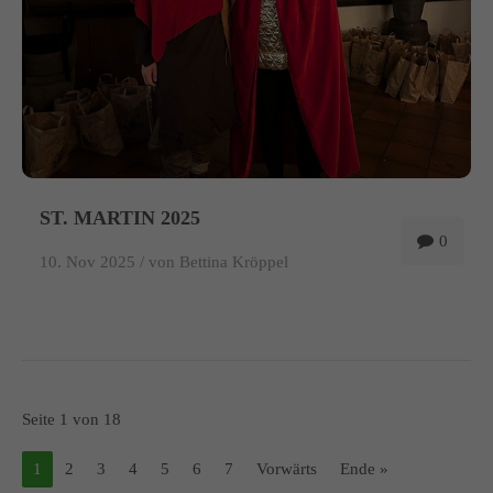
ST. MARTIN 2025
0
10. Nov 2025 /
von Bettina Kröppel
Seite 1 von 18
1
2
3
4
5
6
7
Vorwärts
Ende »