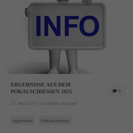
info@yourdomain.com
About us
Lorem ipsum dolor sit amet, consectetuer adipiscing elit.
Aenean commodo ligula eget dolor. Aenean massa. Cum sociis
natoque penatibus et magnis dis parturient montes, nascetur
ridiculus mus. Donec quam felis, ultricies nec.
ERGEBNISSE AUS DEM
POKALSCHIESSEN 2025
0
27. Mai 2025 /
von Bettina Kröppel
ergebnisse
Pokalschiessen