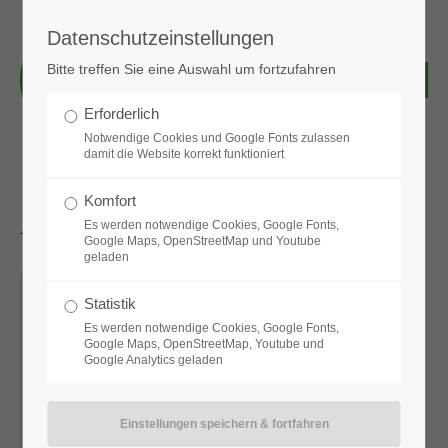
Datenschutzeinstellungen
Login
Bitte treffen Sie eine Auswahl um fortzufahren
Benutzername
Erforderlich
Notwendige Cookies und Google Fonts zulassen
damit die Website korrekt funktioniert
Passwort
Komfort
Aktuelle News & Bilder
Es werden notwendige Cookies, Google Fonts,
Google Maps, OpenStreetMap und Youtube
geladen
Anmelden
Statistik
Es werden notwendige Cookies, Google Fonts,
Google Maps, OpenStreetMap, Youtube und
Google Analytics geladen
Register
|
Lost your password?
Support