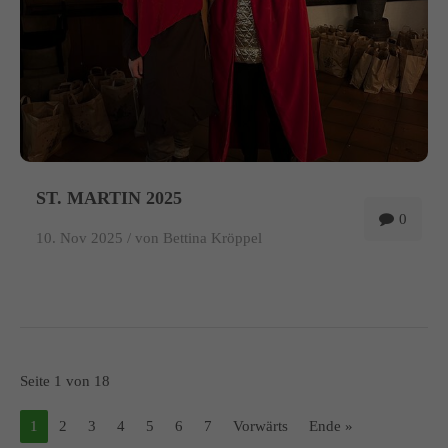
ST. MARTIN 2025
0
10. Nov 2025 /
von Bettina Kröppel
Seite 1 von 18
1
2
3
4
5
6
7
Vorwärts
Ende »