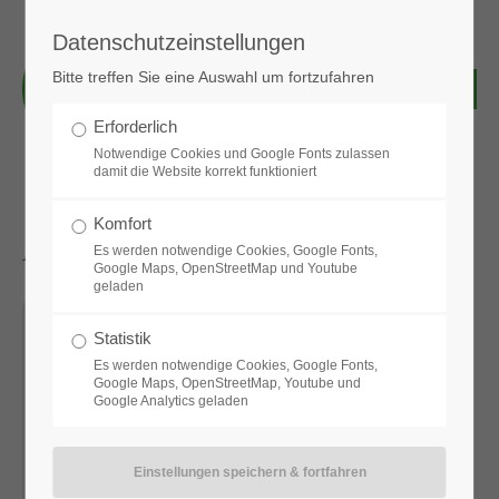
Datenschutzeinstellungen
Login
Bitte treffen Sie eine Auswahl um fortzufahren
Benutzername
Erforderlich
Notwendige Cookies und Google Fonts zulassen
damit die Website korrekt funktioniert
Passwort
Komfort
Aktuelle News & Bilder
Es werden notwendige Cookies, Google Fonts,
Google Maps, OpenStreetMap und Youtube
geladen
Anmelden
Statistik
Es werden notwendige Cookies, Google Fonts,
Google Maps, OpenStreetMap, Youtube und
Google Analytics geladen
Register
|
Lost your password?
Support