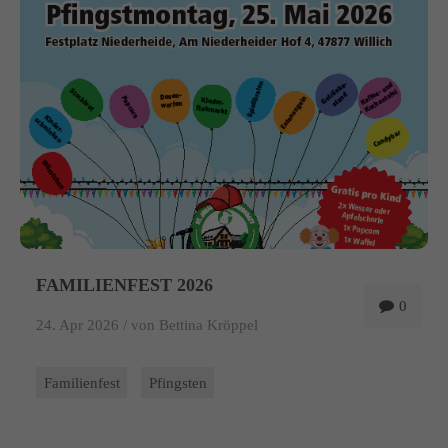
info@yourdomain.com
About us
Lorem ipsum dolor sit amet, consectetuer adipiscing elit.
Aenean commodo ligula eget dolor. Aenean massa. Cum sociis
natoque penatibus et magnis dis parturient montes, nascetur
ridiculus mus. Donec quam felis, ultricies nec.
FAMILIENFEST 2026
0
24. Apr 2026 /
von Bettina Kröppel
Familienfest
Pfingsten