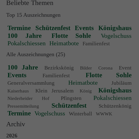
Beliebte Themen
Top 15 Auszeichnungen
Termine
Schützenfest
Events
Königshaus
100 Jahre
Flotte Sohle
Vogelschuss
Pokalschiessen
Heimatbote
Familienfest
Alle Auszeichnungen (25)
100 Jahre
Bezirkskönig
Event
Bilder
Corona
Events
Flotte Sohle
Familienfest
Heimatbote
Generalversammlung
Jubiläum
Königshaus
Klein Jerusalem
Kaiserhaus
König
Pokalschiessen
Pfingsten
Niederheider Hof
Schützenfest
Schützenkönig
Pressemitteilung
Termine
Vogelschuss
Winterball
WWWK
Archiv
2026