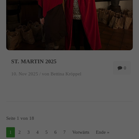
ST. MARTIN 2025
0
10. Nov 2025 /
von Bettina Kröppel
Seite 1 von 18
1
2
3
4
5
6
7
Vorwärts
Ende »