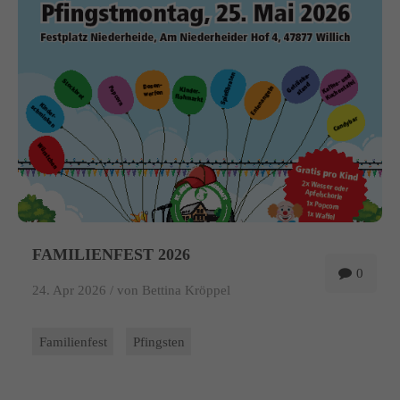
info@yourdomain.com
About us
Lorem ipsum dolor sit amet, consectetuer adipiscing elit.
Aenean commodo ligula eget dolor. Aenean massa. Cum sociis
natoque penatibus et magnis dis parturient montes, nascetur
ridiculus mus. Donec quam felis, ultricies nec.
FAMILIENFEST 2026
0
24. Apr 2026 /
von Bettina Kröppel
Familienfest
Pfingsten