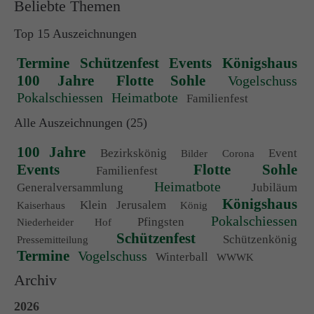
Beliebte Themen
Top 15 Auszeichnungen
Termine
Schützenfest
Events
Königshaus
100 Jahre
Flotte Sohle
Vogelschuss
Pokalschiessen
Heimatbote
Familienfest
Alle Auszeichnungen (25)
100 Jahre
Bezirkskönig
Event
Bilder
Corona
Events
Flotte Sohle
Familienfest
Heimatbote
Generalversammlung
Jubiläum
Königshaus
Klein Jerusalem
Kaiserhaus
König
Pokalschiessen
Pfingsten
Niederheider Hof
Schützenfest
Schützenkönig
Pressemitteilung
Termine
Vogelschuss
Winterball
WWWK
Archiv
2026