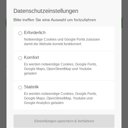
Datenschutzeinstellungen
Login
Bitte treffen Sie eine Auswahl um fortzufahren
Benutzername
Erforderlich
Notwendige Cookies und Google Fonts zulassen
damit die Website korrekt funktioniert
Passwort
Komfort
Aktuelle News & Bilder
Es werden notwendige Cookies, Google Fonts,
Google Maps, OpenStreetMap und Youtube
geladen
Anmelden
Statistik
Es werden notwendige Cookies, Google Fonts,
Google Maps, OpenStreetMap, Youtube und
Google Analytics geladen
Register
|
Lost your password?
Support