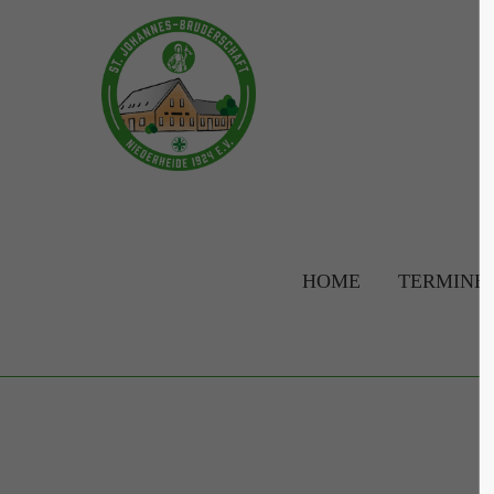
Login
Supp
Benutzername
Lorem ip
2
Passwort
HOME
TERMINE
Anmelden
We offer 
Mon - F
Register
|
Lost your password?