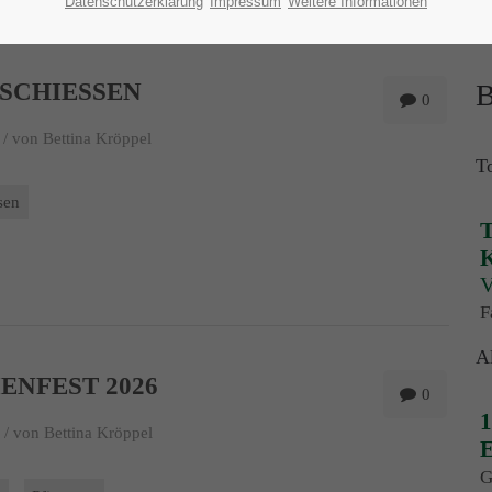
Datenschutzerklärung
Impressum
Weitere Informationen
SCHIESSEN
B
0
 /
von Bettina Kröppel
T
sen
T
K
V
F
A
ENFEST 2026
0
1
 /
von Bettina Kröppel
E
G