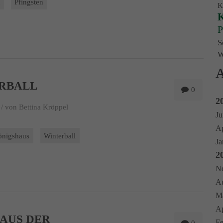
t
Pfingsten
K
K
P
S
W
A
RBALL
0
2
/
von Bettina Kröppel
Ju
Ap
önigshaus
Winterball
Ja
2
No
Au
Ma
Ap
 AUS DER
Fe