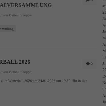
0
RALVERSAMMLUNG
Ja
2
/
von Bettina Kröppel
De
Au
sammlung
Ju
Ma
Ap
Mä
Fe
RBALL 2026
Ja
0
2
/
von Bettina Kröppel
De
n zum Winterball 2026 am 24.01.2026 um 19.30 Uhr in den
No
Se
Au
Ju