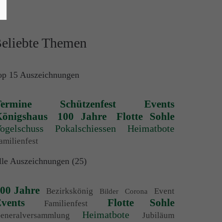
eliebte Themen
op 15 Auszeichnungen
ermine
Schützenfest
Events
önigshaus
100 Jahre
Flotte Sohle
ogelschuss
Pokalschiessen
Heimatbote
amilienfest
lle Auszeichnungen (25)
00 Jahre
Bezirkskönig
Event
Bilder
Corona
vents
Flotte Sohle
Familienfest
Heimatbote
eneralversammlung
Jubiläum