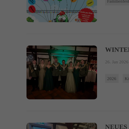
Familienfes
WINTE
26. Jan 2026 
2026
K
NEUES