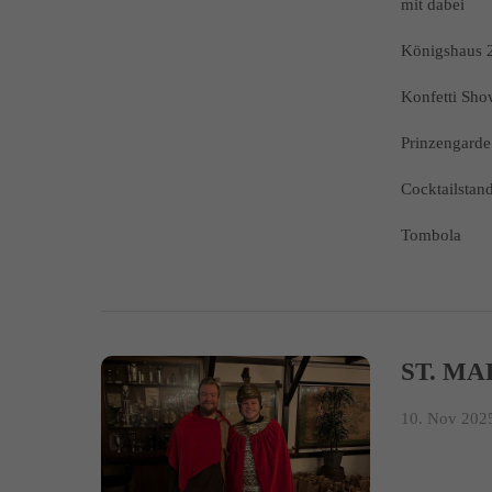
mit dabei
Königshaus 
Konfetti Sh
Prinzengarde 
Cocktailstan
Tombola
ST. MA
10. Nov 2025