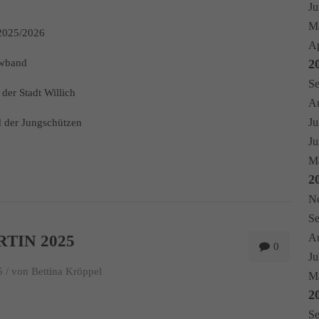
Ju
Ma
2025/2026
Ap
owband
2
Se
der Stadt Willich
Au
Ju
d der Jungschützen
Ju
Ma
2
No
Se
Au
RTIN 2025
0
Ju
 /
von Bettina Kröppel
Mä
2
Se