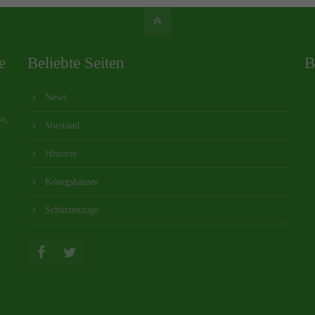
e
Beliebte Seiten
B
News
on,
Vorstand
Historie
Königshäuser
Schützenzüge