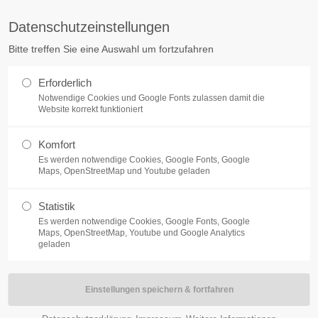
Datenschutzeinstellungen
ort
Get in touch
Bitte treffen Sie eine Auswahl um fortzufahren
sum dolor sit amet:
Cybersteel Inc.
Erforderlich
376-293 City Road, Suite 600
Notwendige Cookies und Google Fonts zulassen damit die
San Francisco, CA 94102
Website korrekt funktioniert
4h
Komfort
Have any questions?
/ 365days
Es werden notwendige Cookies, Google Fonts, Google
+44 1234 567 890
Maps, OpenStreetMap und Youtube geladen
NEWS
BRUDERSCHAFT
SCHÜTZEN HELFE
Drop us a line
Statistik
info@yourdomain.com
Es werden notwendige Cookies, Google Fonts, Google
support for our customers
Maps, OpenStreetMap, Youtube und Google Analytics
ri 8:00am - 5:00pm
(GMT +1)
geladen