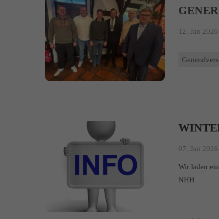
GENE
12. Jan 2026 
Generalver
WINTE
07. Jan 2026 
Wir laden ei
NHH