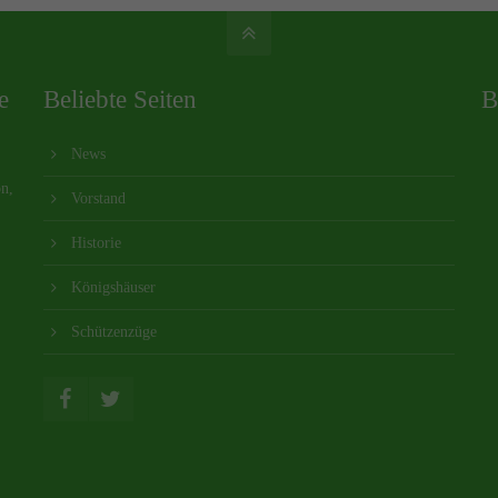
e
Beliebte Seiten
B
News
on,
Vorstand
Historie
Königshäuser
Schützenzüge