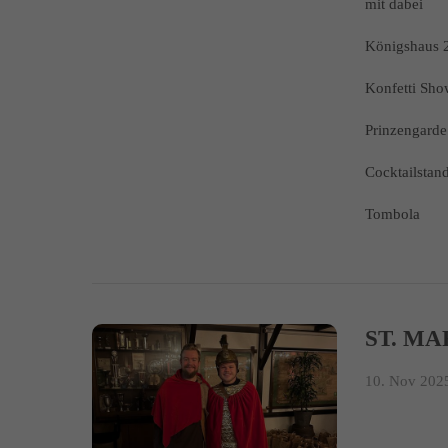
mit dabei
Königshaus 
Konfetti Sh
Prinzengarde 
Cocktailstan
Tombola
ST. MA
10. Nov 2025