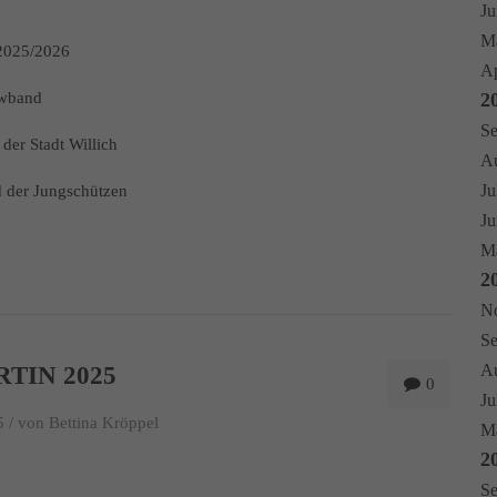
Ju
Ma
2025/2026
Ap
owband
2
Se
der Stadt Willich
Au
Ju
d der Jungschützen
Ju
Ma
2
No
Se
Au
RTIN 2025
0
Ju
 /
von Bettina Kröppel
Mä
2
Se