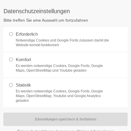
Datenschutzeinstellungen
ort
Get in touch
Bitte treffen Sie eine Auswahl um fortzufahren
sum dolor sit amet:
Cybersteel Inc.
Erforderlich
376-293 City Road, Suite 600
Notwendige Cookies und Google Fonts zulassen damit die
San Francisco, CA 94102
Website korrekt funktioniert
4h
Komfort
Have any questions?
/ 365days
Es werden notwendige Cookies, Google Fonts, Google
+44 1234 567 890
Maps, OpenStreetMap und Youtube geladen
NEWS
BRUDERSCHAFT
SCHÜTZEN HELFE
Drop us a line
Statistik
info@yourdomain.com
Es werden notwendige Cookies, Google Fonts, Google
support for our customers
Maps, OpenStreetMap, Youtube und Google Analytics
ri 8:00am - 5:00pm
(GMT +1)
geladen