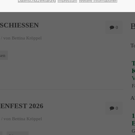
Datenschutzerklärung
Impressum
Weitere Informationen
SCHIESSEN
B
0
 /
von Bettina Kröppel
T
sen
T
K
V
F
A
ENFEST 2026
0
1
 /
von Bettina Kröppel
E
G