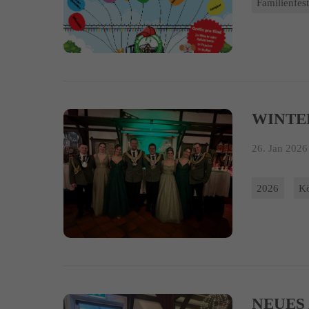
Familienfes
WINTE
26. Jan 2026 
2026
K
NEUES