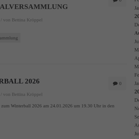
0
RALVERSAMMLUNG
Ja
2
/
von Bettina Kröppel
De
Au
sammlung
Ju
Ma
Ap
Mä
Fe
RBALL 2026
Ja
0
2
/
von Bettina Kröppel
De
n zum Winterball 2026 am 24.01.2026 um 19.30 Uhr in den
No
Se
Au
Ju