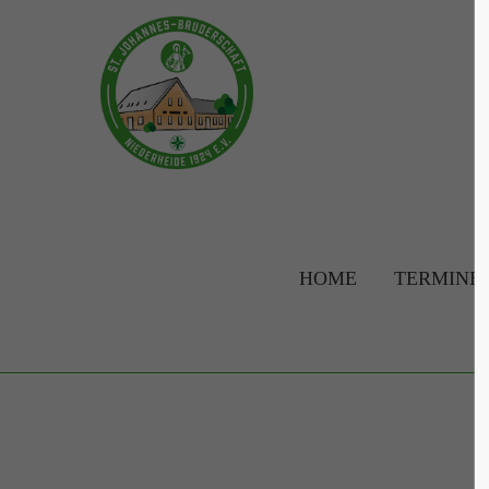
Login
Supp
Benutzername
Lorem ip
2
Passwort
HOME
TERMINE
Anmelden
We offer 
Mon - F
Register
|
Lost your password?