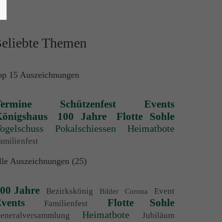
eliebte Themen
op 15 Auszeichnungen
ermine
Schützenfest
Events
önigshaus
100 Jahre
Flotte Sohle
ogelschuss
Pokalschiessen
Heimatbote
amilienfest
lle Auszeichnungen (25)
00 Jahre
Bezirkskönig
Event
Bilder
Corona
vents
Flotte Sohle
Familienfest
Heimatbote
eneralversammlung
Jubiläum