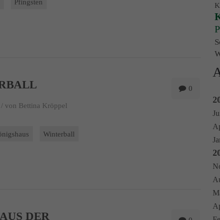
t
Pfingsten
K
K
P
S
W
A
RBALL
0
2
/
von Bettina Kröppel
Ju
Ap
önigshaus
Winterball
Ja
2
No
Au
Ma
Ap
 AUS DER
Fe