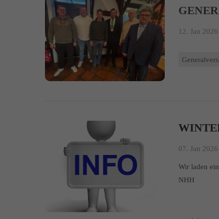
GENE
12. Jan 2026 
Generalver
WINTE
07. Jan 2026 
Wir laden ei
NHH