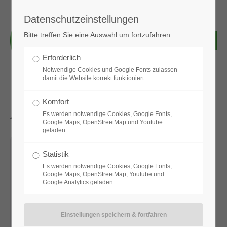
Datenschutzeinstellungen
Login
Bitte treffen Sie eine Auswahl um fortzufahren
Benutzername
Erforderlich
Notwendige Cookies und Google Fonts zulassen
damit die Website korrekt funktioniert
Passwort
Komfort
Aktuelle News & Bilder
Es werden notwendige Cookies, Google Fonts,
Google Maps, OpenStreetMap und Youtube
geladen
Anmelden
Statistik
Es werden notwendige Cookies, Google Fonts,
Google Maps, OpenStreetMap, Youtube und
Google Analytics geladen
Register
|
Lost your password?
Support