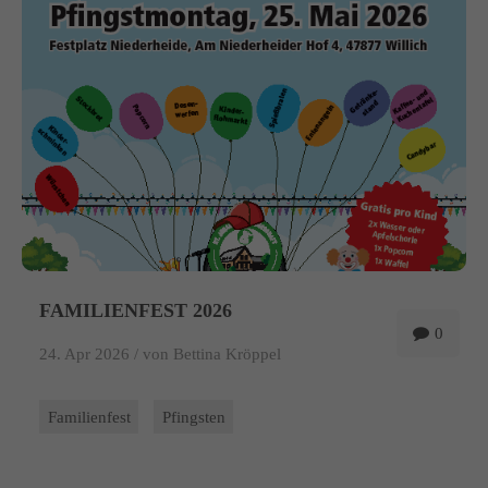
info@yourdomain.com
About us
Lorem ipsum dolor sit amet, consectetuer adipiscing elit.
Aenean commodo ligula eget dolor. Aenean massa. Cum sociis
natoque penatibus et magnis dis parturient montes, nascetur
ridiculus mus. Donec quam felis, ultricies nec.
FAMILIENFEST 2026
0
24. Apr 2026 /
von Bettina Kröppel
Familienfest
Pfingsten