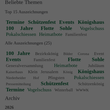
Beliebte Themen
Top 15 Auszeichnungen
Termine
Schützenfest
Events
Königshaus
100 Jahre
Flotte Sohle
Vogelschuss
Pokalschiessen
Heimatbote
Familienfest
Alle Auszeichnungen (25)
100 Jahre
Bezirkskönig
Event
Bilder
Corona
Events
Flotte Sohle
Familienfest
Heimatbote
Generalversammlung
Jubiläum
Königshaus
Klein Jerusalem
Kaiserhaus
König
Pokalschiessen
Pfingsten
Niederheider Hof
Schützenfest
Schützenkönig
Pressemitteilung
Termine
Vogelschuss
Winterball
WWWK
Archiv
2026