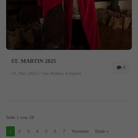
ST. MARTIN 2025
0
10. Nov 2025 /
von Bettina Kröppel
Seite 1 von 18
1
2
3
4
5
6
7
Vorwärts
Ende »