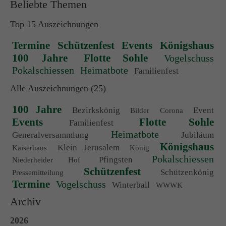
Beliebte Themen
Top 15 Auszeichnungen
Termine
Schützenfest
Events
Königshaus
100 Jahre
Flotte Sohle
Vogelschuss
Pokalschiessen
Heimatbote
Familienfest
Alle Auszeichnungen (25)
100 Jahre
Bezirkskönig
Event
Bilder
Corona
Events
Flotte Sohle
Familienfest
Heimatbote
Generalversammlung
Jubiläum
Königshaus
Klein Jerusalem
Kaiserhaus
König
Pokalschiessen
Pfingsten
Niederheider Hof
Schützenfest
Schützenkönig
Pressemitteilung
Termine
Vogelschuss
Winterball
WWWK
Archiv
2026