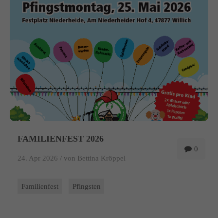
info@yourdomain.com
About us
Lorem ipsum dolor sit amet, consectetuer adipiscing elit.
Aenean commodo ligula eget dolor. Aenean massa. Cum sociis
natoque penatibus et magnis dis parturient montes, nascetur
ridiculus mus. Donec quam felis, ultricies nec.
FAMILIENFEST 2026
0
24. Apr 2026 /
von Bettina Kröppel
Familienfest
Pfingsten