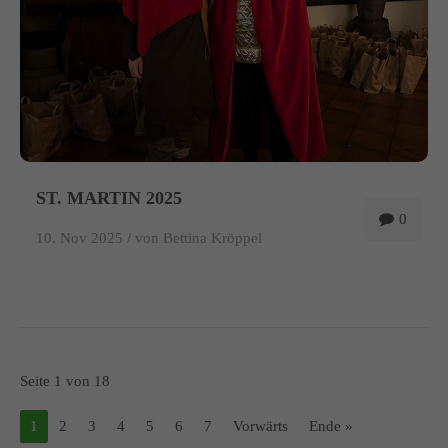
ST. MARTIN 2025
0
10. Nov 2025 /
von Bettina Kröppel
Seite 1 von 18
1
2
3
4
5
6
7
Vorwärts
Ende »