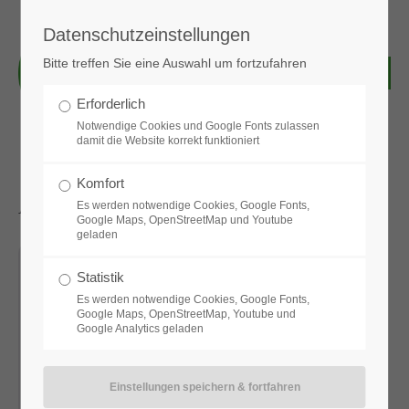
Datenschutzeinstellungen
Login
Bitte treffen Sie eine Auswahl um fortzufahren
Benutzername
Erforderlich
Notwendige Cookies und Google Fonts zulassen
damit die Website korrekt funktioniert
Passwort
Komfort
Aktuelle News & Bilder
Es werden notwendige Cookies, Google Fonts,
Google Maps, OpenStreetMap und Youtube
geladen
Anmelden
Statistik
Es werden notwendige Cookies, Google Fonts,
Google Maps, OpenStreetMap, Youtube und
Google Analytics geladen
Register
|
Lost your password?
Support