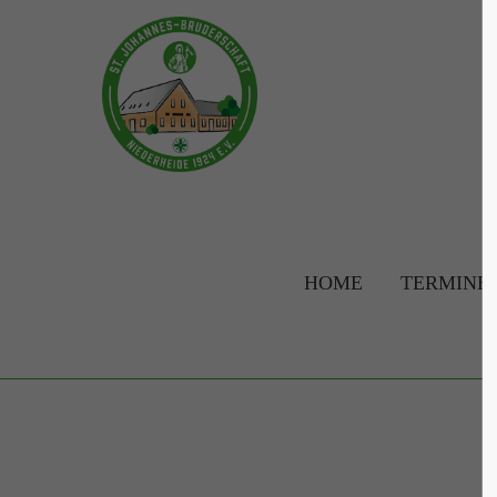
Login
Supp
Benutzername
Lorem ip
2
Passwort
HOME
TERMINE
Anmelden
We offer 
Mon - F
Register
|
Lost your password?