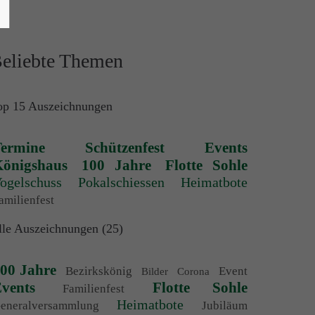
eliebte Themen
op 15 Auszeichnungen
ermine
Schützenfest
Events
önigshaus
100 Jahre
Flotte Sohle
ogelschuss
Pokalschiessen
Heimatbote
amilienfest
lle Auszeichnungen (25)
00 Jahre
Bezirkskönig
Event
Bilder
Corona
vents
Flotte Sohle
Familienfest
Heimatbote
eneralversammlung
Jubiläum