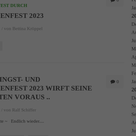
0
FEST DURCH
Ja
ENFEST 2023
2
De
 /
von Bettina Kröppel
Au
Ju
t
Ma
Ap
Mä
Fe
INGST- UND
Ja
0
ENFEST 2023 WIRFT SEINE
2
EN VORAUS ..
De
No
 /
von Ralf Schiffer
Se
ate ~ Endlich wieder....
Au
Ju