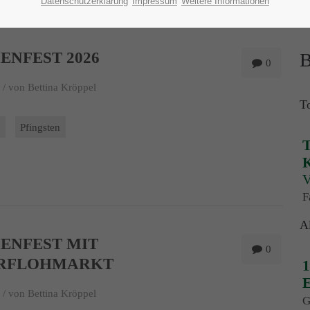
Datenschutzerklärung
Impressum
Weitere Informationen
ENFEST 2026
B
0
 /
von Bettina Kröppel
T
t
Pfingsten
T
K
V
F
A
IENFEST MIT
0
RFLOHMARKT
1
E
 /
von Bettina Kröppel
G