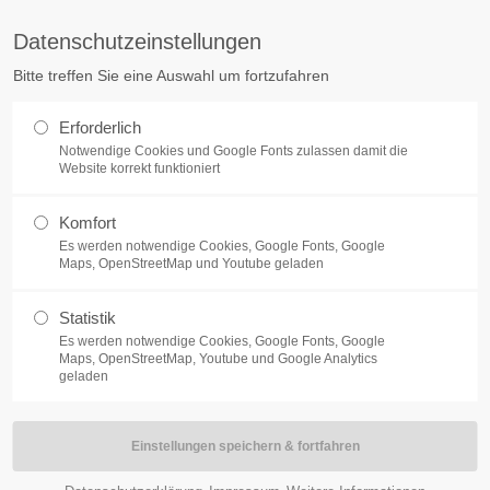
Datenschutzeinstellungen
ort
Get in touch
Bitte treffen Sie eine Auswahl um fortzufahren
sum dolor sit amet:
Cybersteel Inc.
Erforderlich
376-293 City Road, Suite 600
Notwendige Cookies und Google Fonts zulassen damit die
San Francisco, CA 94102
Website korrekt funktioniert
4h
Komfort
Have any questions?
/ 365days
Es werden notwendige Cookies, Google Fonts, Google
+44 1234 567 890
Maps, OpenStreetMap und Youtube geladen
NEWS
BRUDERSCHAFT
SCHÜTZEN HELFE
Drop us a line
Statistik
info@yourdomain.com
Es werden notwendige Cookies, Google Fonts, Google
support for our customers
Maps, OpenStreetMap, Youtube und Google Analytics
ri 8:00am - 5:00pm
(GMT +1)
geladen