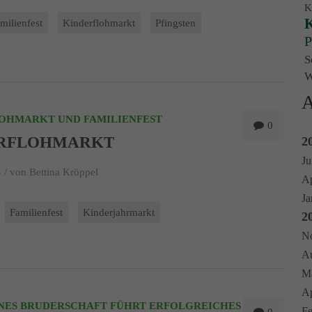
K
K
milienfest
Kinderflohmarkt
Pfingsten
P
S
W
A
OHMARKT UND FAMILIENFEST
0
RFLOHMARKT
2
Ju
 /
von Bettina Kröppel
Ap
Ja
Familienfest
Kinderjahrmarkt
2
No
Au
Ma
Ap
NNES BRUDERSCHAFT FÜHRT ERFOLGREICHES
Fe