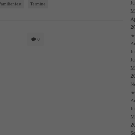
Ju
Familienfest
Termine
Ma
Ap
2
Se
0
Au
Ju
Ju
Ma
2
No
Se
Au
Ju
Mä
2
Se