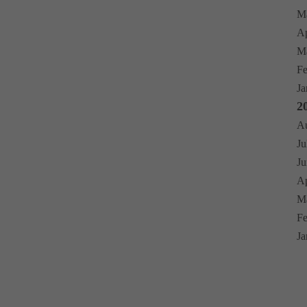
Ma
Ap
Mä
Fe
Ja
2
Au
Ju
Ju
Ap
Mä
Fe
Ja