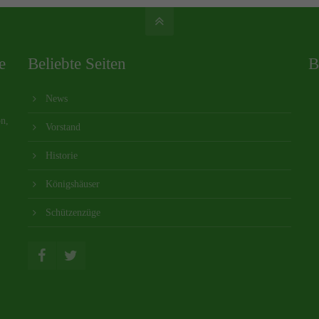
e
Beliebte Seiten
B
News
on,
Vorstand
Historie
Königshäuser
Schützenzüge